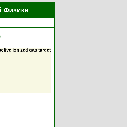
й Физики
)
ctive ionized gas target