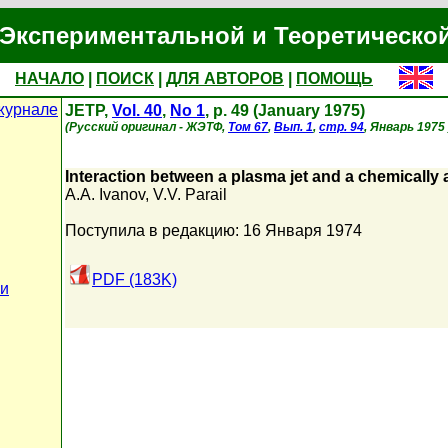
Экспериментальной и Теоретическо
НАЧАЛО
|
ПОИСК
|
ДЛЯ АВТОРОВ
|
ПОМОЩЬ
журнале
JETP,
Vol. 40
,
No 1
, p. 49 (January 1975)
(Русский оригинал - ЖЭТФ,
Том 67
,
Вып. 1
,
стр. 94
, Январь 1975 
Interaction between a plasma jet and a chemically a
A.A. Ivanov
,
V.V. Parail
Поступила в редакцию: 16 Января 1974
PDF (183K)
ьи