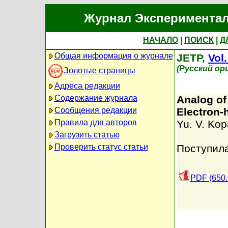
Журнал Экспериментал
НАЧАЛО
|
ПОИСК
|
Д
Общая информация о журнале
JETP,
Vol.
(Русский ор
Золотые страницы
Адреса редакции
Содержание журнала
Analog of
Сообщения редакции
Electron-
Правила для авторов
Yu. V. Ko
Загрузить статью
Проверить статус статьи
Поступила
PDF (650.