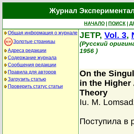
Журнал Экспериментал
НАЧАЛО
|
ПОИСК
|
Д
Общая информация о журнале
JETP,
Vol. 3
,
Золотые страницы
(Русский оригин
1956 )
Адреса редакции
Содержание журнала
Сообщения редакции
On the Singul
Правила для авторов
Загрузить статью
in the Higher
Проверить статус статьи
Theory
Iu. M. Lomsad
Поступила в 