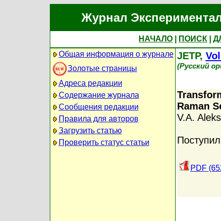
Журнал Экспериментал
НАЧАЛО
|
ПОИСК
|
Д
Общая информация о журнале
JETP,
Vol
(Русский о
Золотые страницы
Адреса редакции
Transform
Содержание журнала
Raman Sc
Сообщения редакции
V.A. Alek
Правила для авторов
Загрузить статью
Поступил
Проверить статус статьи
PDF (65