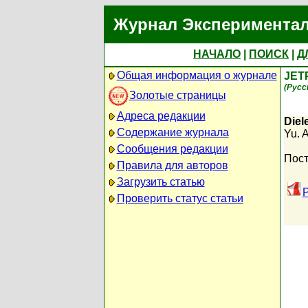
Журнал Экспериментал
НАЧАЛО
|
ПОИСК
|
Д
Общая информация о журнале
JET
(Русс
Золотые страницы
Адреса редакции
Diel
Содержание журнала
Yu. 
Сообщения редакции
Пост
Правила для авторов
Загрузить статью
P
Проверить статус статьи