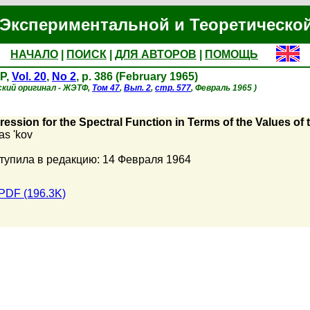
Экспериментальной и Теоретическо
НАЧАЛО
|
ПОИСК
|
ДЛЯ АВТОРОВ
|
ПОМОЩЬ
P,
Vol. 20
,
No 2
, p. 386 (February 1965)
ский оригинал - ЖЭТФ,
Том 47
,
Вып. 2
,
стр. 577
, Февраль 1965 )
ression for the Spectral Function in Terms of the Values of
as 'kov
тупила в редакцию: 14 Февраля 1964
PDF (196.3K)