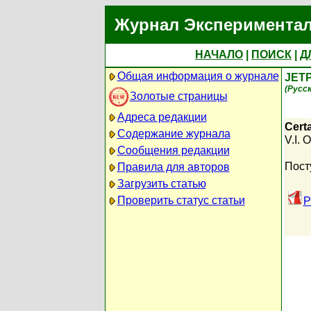
Журнал Экспериментал
НАЧАЛО
|
ПОИСК
|
Д
Общая информация о журнале
JETP
(Русс
Золотые страницы
Адреса редакции
Cert
Содержание журнала
V.I. 
Сообщения редакции
Пост
Правила для авторов
Загрузить статью
Проверить статус статьи
P