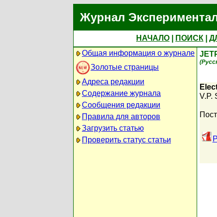
Журнал Экспериментал
НАЧАЛО
|
ПОИСК
|
Д
Общая информация о журнале
JET
(Русс
Золотые страницы
Адреса редакции
Elec
Содержание журнала
V.P. 
Сообщения редакции
Пост
Правила для авторов
Загрузить статью
P
Проверить статус статьи