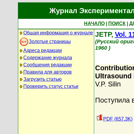
Журнал Экспериментал
НАЧАЛО
|
ПОИСК
|
Д
Общая информация о журнале
JETP,
Vol. 1
(Русский ори
Золотые страницы
1960 )
Адреса редакции
Содержание журнала
Сообщения редакции
Contributio
Правила для авторов
Ultrasound 
Загрузить статью
V.P. Silin
Проверить статус статьи
Поступила в
PDF (657.3K)