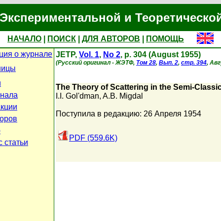
Экспериментальной и Теоретическо
НАЧАЛО
|
ПОИСК
|
ДЛЯ АВТОРОВ
|
ПОМОЩЬ
ия о журнале
JETP,
Vol. 1
,
No 2
, p. 304 (August 1955)
(Русский оригинал - ЖЭТФ,
Том 28
,
Вып. 2
,
стр. 394
, Ав
ницы
и
The Theory of Scattering in the Semi-Classi
нала
I.I. Gol'dman
,
A.B. Migdal
кции
Поступила в редакцию: 26 Апреля 1954
торов
ю
PDF (559.6K)
с статьи