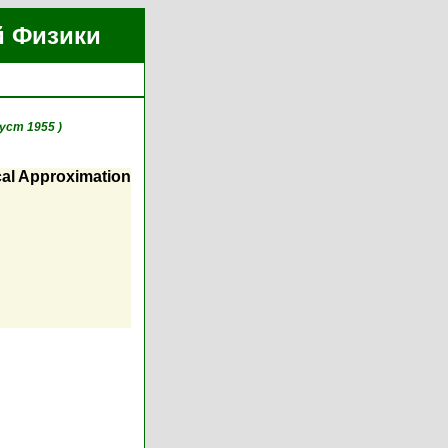
й Физики
густ 1955 )
cal Approximation