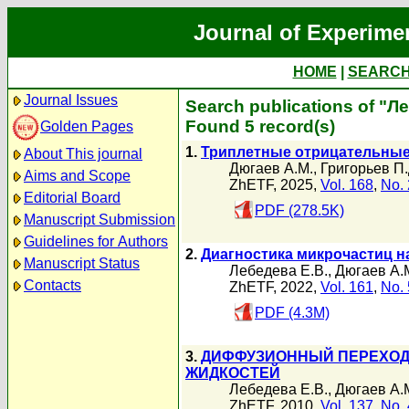
Journal of Experime
HOME
|
SEARC
Journal Issues
Search publications of "Л
Found 5 record(s)
Golden Pages
1.
Триплетные отрицательные
About This journal
Дюгаев А.М.
,
Григорьев П.
Aims and Scope
ZhETF, 2025,
Vol. 168
,
No. 
Editorial Board
PDF (278.5K)
Manuscript Submission
Guidelines for Authors
2.
Диагностика микрочастиц н
Manuscript Status
Лебедева Е.В.
,
Дюгаев А.
Contacts
ZhETF, 2022,
Vol. 161
,
No. 
PDF (4.3M)
3.
ДИФФУЗИОННЫЙ ПЕРЕХОД
ЖИДКОСТЕЙ
Лебедева Е.В.
,
Дюгаев А.
ZhETF, 2010,
Vol. 137
,
No. 