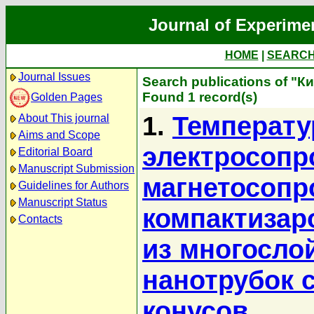
Journal of Experime
HOME
|
SEARC
Journal Issues
Search publications of "К
Found 1 record(s)
Golden Pages
1.
Температу
About This journal
Aims and Scope
электросопр
Editorial Board
Manuscript Submission
магнетосопр
Guidelines for Authors
Manuscript Status
компактизар
Contacts
из многосло
нанотрубок 
конусов