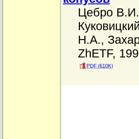
Цебро В.И
Куковицкий
Н.А.
,
Захар
ZhETF, 19
PDF (610K)