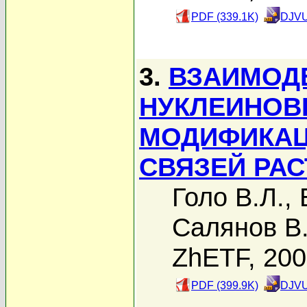
PDF (339.1K)
DJVU
3.
ВЗАИМОД
НУКЛЕИНОВ
МОДИФИКАЦ
СВЯЗЕЙ РА
Голо В.Л.
,
Салянов В
ZhETF, 20
PDF (399.9K)
DJVU