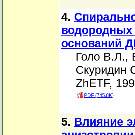
4.
Спирально
водородных 
оснований Д
Голо В.Л.
,
Скуридин С
ZhETF, 19
PDF (745.8K)
5.
Влияние э
анизотропии