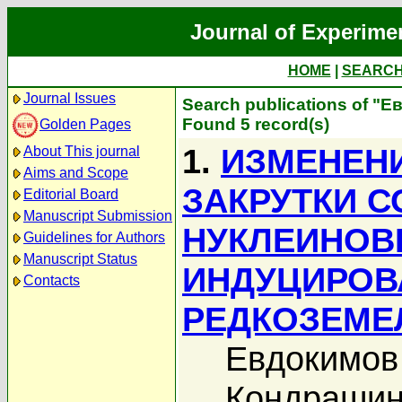
Journal of Experime
HOME
|
SEARC
Journal Issues
Search publications of "
Found 5 record(s)
Golden Pages
1.
ИЗМЕНЕН
About This journal
Aims and Scope
ЗАКРУТКИ 
Editorial Board
Manuscript Submission
НУКЛЕИНОВ
Guidelines for Authors
Manuscript Status
ИНДУЦИРОВ
Contacts
РЕДКОЗЕМЕ
Евдокимов
Кондрашин