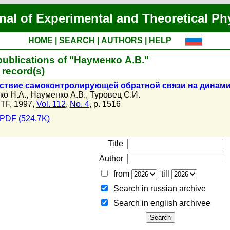
nal of Experimental and Theoretical Ph
HOME
|
SEARCH
|
AUTHORS
|
HELP
ublications of "Науменко А.В."
record(s)
ствие самоконтролирующей обратной связи на динами
ко Н.А.
,
Науменко А.В.
,
Туровец С.И.
TF, 1997,
Vol. 112
,
No. 4
, p. 1516
PDF (524.7K)
Title
Author
from
till
Search in russian archive
Search in english archiveе