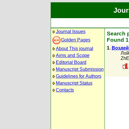
Jour
Journal Issues
Search p
Found 1 
Golden Pages
1.
Воздей
About This journal
Лой
Aims and Scope
ZhE
Editorial Board
Manuscript Submission
Guidelines for Authors
Manuscript Status
Contacts