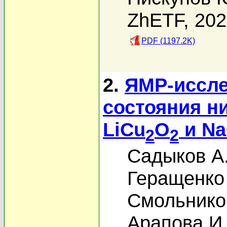
ZhETF, 20
PDF (1197.2K)
2.
ЯМР-иссле
состояния н
LiCu
O
и N
2
2
Садыков А
Геращенко
Смольников
Арапова И