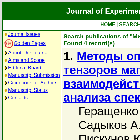
Journal of Experime
HOME
|
SEARC
Journal Issues
Search publications of "М
Found 4 record(s)
Golden Pages
1.
Методы оп
About This journal
Aims and Scope
тензоров ма
Editorial Board
Manuscript Submission
взаимодейст
Guidelines for Authors
Manuscript Status
анализа спе
Contacts
Геращенко
Садыков А
Пискунов 