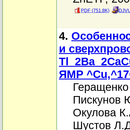
PDF (751.8K)
DJVU
4.
Особеннос
и сверхпров
Tl_2Ba_2CaC
ЯМР ^Cu,^1
Геращенко
Пискунов 
Окулова К.
Шустов Л.Д