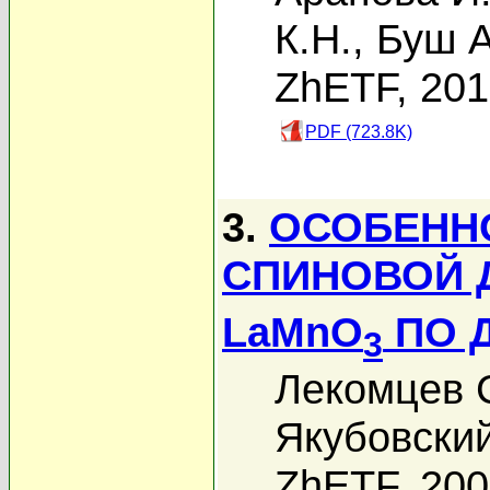
К.Н.
,
Буш А
ZhETF, 20
PDF (723.8K)
3.
ОСОБЕНН
СПИНОВОЙ 
LaMnO
ПО 
3
Лекомцев 
Якубовски
ZhETF, 20