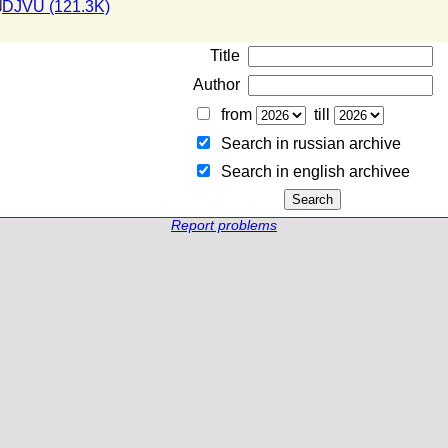
DJVU (121.3K)
Title
Author
from
till
Search in russian archive
Search in english archiveе
Report problems