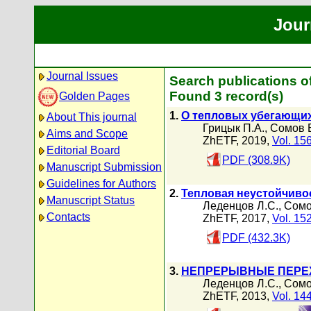
Jour
Journal Issues
Search publications o
Found 3 record(s)
Golden Pages
1.
О тепловых убегающих
About This journal
Грицык П.А.
,
Сомов Б
Aims and Scope
ZhETF, 2019,
Vol. 15
Editorial Board
PDF (308.9K)
Manuscript Submission
Guidelines for Authors
2.
Тепловая неустойчиво
Manuscript Status
Леденцов Л.С.
,
Сомо
Contacts
ZhETF, 2017,
Vol. 15
PDF (432.3K)
3.
НЕПРЕРЫВНЫЕ ПЕРЕ
Леденцов Л.С.
,
Сомо
ZhETF, 2013,
Vol. 14