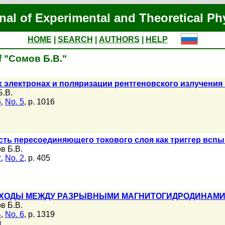
nal of Experimental and Theoretical Ph
HOME
|
SEARCH
|
AUTHORS
|
HELP
f "Сомов Б.В."
 электронах и поляризации рентгеновского излучения
.В.
6
,
No. 5
, p. 1016
сть пересоединяющего токового слоя как триггер всп
в Б.В.
2
,
No. 2
, p. 405
ХОДЫ МЕЖДУ РАЗРЫВНЫМИ МАГНИТОГИДРОДИНАМИЧ
в Б.В.
4
,
No. 6
, p. 1319