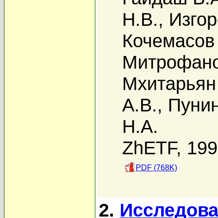
Н.В.
,
Изгор
Кочемасов 
Митрофано
Мхитарьян
А.В.
,
Пунин
Н.А.
ZhETF, 19
PDF (768K)
2.
Исследова