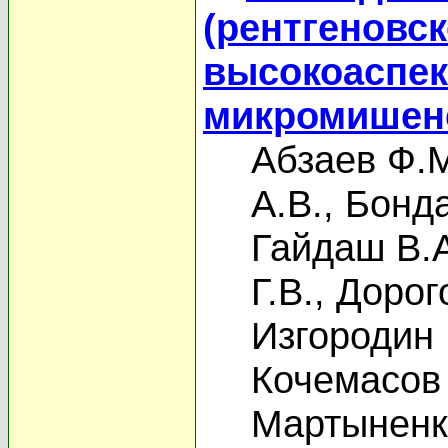
(рентгеновс
высокоаспе
микромишене
Абзаев Ф.
А.В.
,
Бонда
Гайдаш В.
Г.В.
,
Дорог
Изгородин 
Кочемасов 
Мартыненк