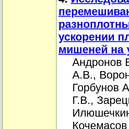
перемешиван
разноплотны
ускорении п
мишеней на 
Андронов В
А.В.
,
Ворон
Горбунов А
Г.В.
,
Зарец
Илюшечкин
Кочемасов 