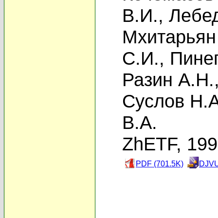
В.И.
,
Лебед
Мхитарьян
С.И.
,
Пинег
Разин А.Н.
Суслов Н.А
В.А.
ZhETF, 19
PDF (701.5K)
DJVU