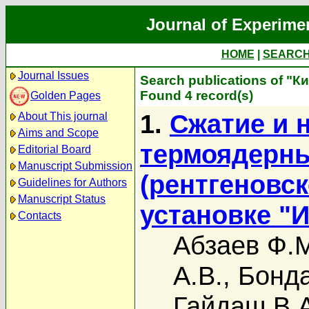
Journal of Experime
HOME
|
SEARC
Journal Issues
Search publications of "К
Found 4 record(s)
Golden Pages
1.
Сжатие и 
About This journal
Aims and Scope
термоядерн
Editorial Board
Manuscript Submission
(рентгеновс
Guidelines for Authors
Manuscript Status
установке "
Contacts
Абзаев Ф.
А.В.
,
Бонда
Гайдаш В.