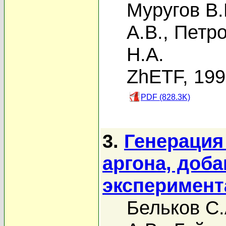
Муругов В.
А.В.
,
Петро
Н.А.
ZhETF, 19
PDF (828.3K)
3.
Генерация
аргона, доба
эксперимента
Бельков С.