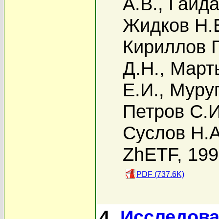
А.В.
,
Гайда
Жидков Н.
Кириллов Г
Д.Н.
,
Март
Е.И.
,
Муруг
Петров С.И
Суслов Н.А
ZhETF, 19
PDF (737.6K)
4.
Исследова