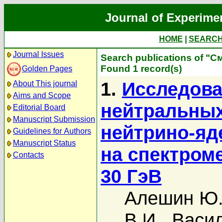
Journal of Experime
HOME
|
SEARC
Journal Issues
Search publications of "С
Found 1 record(s)
Golden Pages
1.
Исследова
About This journal
Aims and Scope
нейтральных
Editorial Board
Manuscript Submission
нейтрино-яд
Guidelines for Authors
Manuscript Status
на спектром
Contacts
30 ГэВ
Алешин Ю.
В.И.
,
Васил