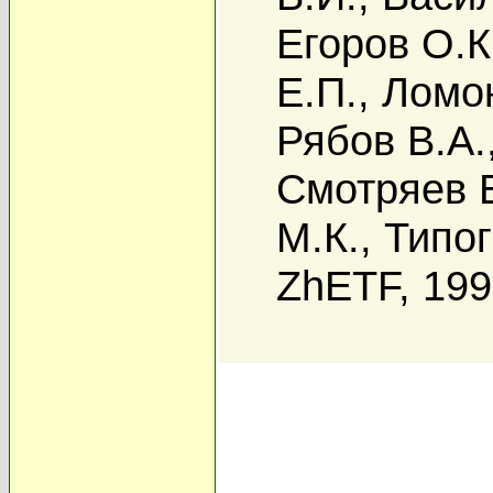
Егоров О.К
Е.П.
,
Ломон
Рябов В.А.
Смотряев В
М.К.
,
Типог
ZhETF, 19