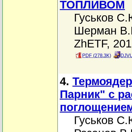
ТОПЛИВОМ
Гуськов С.
Шерман В.
ZhETF, 20
PDF (278.3K)
DJVU
4.
Термоядер
Парник" с р
поглощением
Гуськов С.