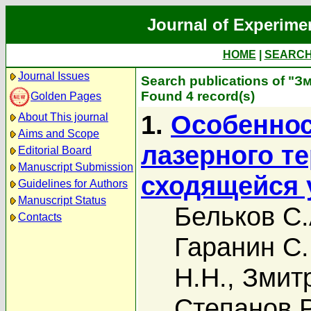
Journal of Experime
HOME
|
SEARC
Journal Issues
Search publications of "З
Found 4 record(s)
Golden Pages
1.
Особеннос
About This journal
Aims and Scope
лазерного т
Editorial Board
Manuscript Submission
сходящейся 
Guidelines for Authors
Manuscript Status
Бельков С.
Contacts
Гаранин С.
Н.Н.
,
Змитр
Степанов Р