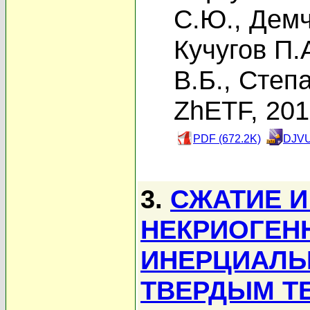
С.Ю.
,
Демч
Кучугов П.
В.Б.
,
Степа
ZhETF, 20
PDF (672.2K)
DJVU
3.
СЖАТИЕ И
НЕКРИОГЕН
ИНЕРЦИАЛЬ
ТВЕРДЫМ Т