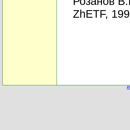
Розанов В.
ZhETF, 19
R