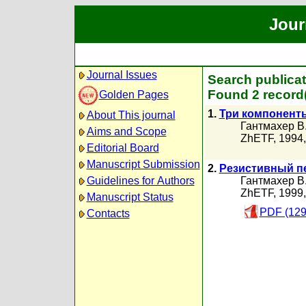
Jour
Journal Issues
Search publica
Found 2 record
Golden Pages
1.
Три компонент
About This journal
Гантмахер В
Aims and Scope
ZhETF, 1994
Editorial Board
Manuscript Submission
2.
Резистивный пе
Guidelines for Authors
Гантмахер В
ZhETF, 1999
Manuscript Status
PDF (129
Contacts