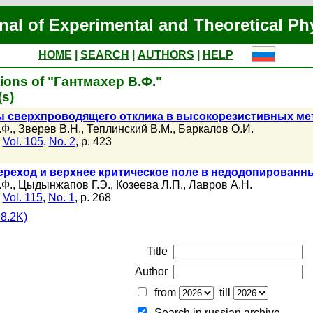
nal of Experimental and Theoretical Ph
HOME
|
SEARCH
|
AUTHORS
|
HELP
tions of "Гантмахер В.Ф."
(s)
ы сверхпроводящего отклика в высокорезистивных ме
.Ф.
,
Зверев В.Н.
,
Теплинский В.М.
,
Баркалов О.И.
,
Vol. 105
,
No. 2
, p. 423
реход и верхнее критическое поле в недодопированн
.Ф.
,
Цыдынжапов Г.Э.
,
Козеева Л.П.
,
Лавров А.Н.
,
Vol. 115
,
No. 1
, p. 268
8.2K)
Title
Author
from
till
Search in russian archive