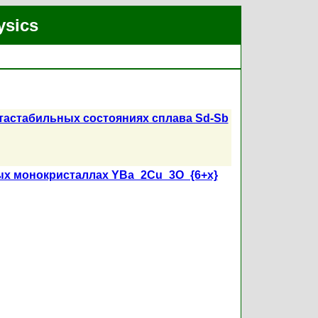
ysics
тастабильных состояниях сплава Sd-Sb
ых монокристаллах YBa_2Cu_3O_{6+x}