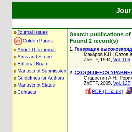
Jour
Journal Issues
Search publications of
Found 2 record(s)
Golden Pages
1.
Генерация высокозаряд
About This journal
Макаров К.Н.
,
Сатов 
Aims and Scope
ZhETF, 1994,
Vol. 106
Editorial Board
Manuscript Submission
2.
СХОДЯЩЕЕСЯ УРАВНЕ
Guidelines for Authors
Старостин А.Н.
,
Рерих
ZhETF, 2005,
Vol. 127
Manuscript Status
PDF (1153.6K)
Contacts