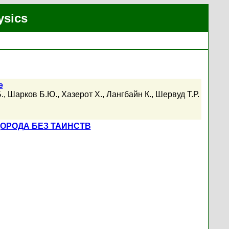
ysics
е
.
,
Шарков Б.Ю.
,
Хазерот Х.
,
Лангбайн К.
,
Шервуд Т.Р.
ОРОДА БЕЗ ТАИНСТВ