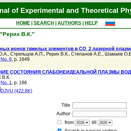
nal of Experimental and Theoretical Ph
HOME
|
SEARCH
|
AUTHORS
|
HELP
 "Рерих В.К."
ных ионов тяжелых элементов в CO_2 лазерной плазм
Ю.А.
,
Стрельцов А.П.
,
Рерих В.К.
,
Степанов А.Е.
,
Шамаев О.Б
,
No. 6
, p. 1649
НИЕ СОСТОЯНИЯ СЛАБОНЕИДЕАЛЬНОЙ ПЛАЗМЫ ВОД
 В.К.
,
No. 1
, p. 186
DJVU (422.8K)
Title
Author
from
till
Search in russian archive