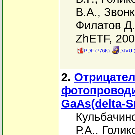
В.А.
,
Звонк
Филатов Д
ZhETF, 20
PDF (776K)
DJVU (
2.
Отрицател
фотопроводи
GaAs(delta-S
Кульбачинс
Р.А.
,
Голик