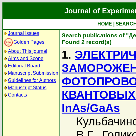
Journal of Experime
HOME
|
SEARC
Journal Issues
Search publications of "Д
Found 2 record(s)
Golden Pages
1.
ЭЛЕКТРИЧ
About This journal
Aims and Scope
ЗАМОРОЖЕ
Editorial Board
Manuscript Submission
ФОТОПРОВО
Guidelines for Authors
Manuscript Status
КВАНТОВЫХ 
Contacts
InAs/GaAs
Кульбачинс
В.Г.
,
Голико