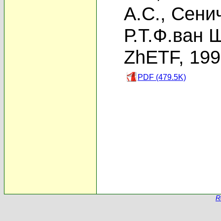
А.С.
,
Сенич
Р.Т.Ф.ван 
ZhETF, 19
PDF (479.5K)
R