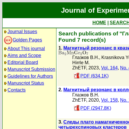
Journal of Experime
HOME
|
SEARC
Journal Issues
Search publications of "Г
Found 7 record(s)
Golden Pages
1.
Магнитный резонанс в кваз
About This journal
Aims and Scope
Глазков В.Н.
,
Krasnikova Y
Editorial Board
Hirrle M.
ZhETF, 2023,
Vol. 164
,
No. 
Manuscript Submission
PDF (634.1K)
Guidelines for Authors
Manuscript Status
2.
Магнитный резонанс в кол
Contacts
Глазков В.Н.
ZhETF, 2020,
Vol. 158
,
No. 
PDF (2947.8K)
3.
Следы плато намагниченнос
четырехспиновых кластеров