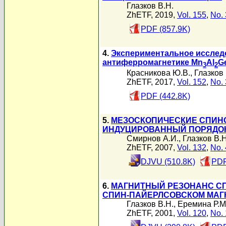
Глазков В.Н.
ZhETF, 2019,
Vol. 155
,
No. 
PDF (857.9K)
4.
Экспериментальное исслед
антиферромагнетике Mn
Al
G
3
2
Красникова Ю.В.
,
Глазков 
ZhETF, 2017,
Vol. 152
,
No. 
PDF (442.8K)
5.
МЕЗОСКОПИЧЕСКИЕ СПИНО
ИНДУЦИРОВАННЫЙ ПОРЯДОК
Смирнов А.И.
,
Глазков В.Н
ZhETF, 2007,
Vol. 132
,
No. 
DJVU (510.8K)
PDF
6.
МАГНИТНЫЙ РЕЗОНАНС С
СПИН-ПАЙЕРЛСОВСКОМ МАГ
Глазков В.Н.
,
Еремина Р.М
ZhETF, 2001,
Vol. 120
,
No. 