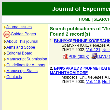
Journal of Experime
HOME
|
SEARC
Journal Issues
Search publications of "Л
Found 2 record(s)
Golden Pages
1.
ВЫНУЖДЕННЫЕ КОЛЕБАНИ
About This journal
Братухин Ю.К.
,
Лебедев А
Aims and Scope
ZhETF, 2002,
Vol. 121
,
No. 
Editorial Board
PDF (305K)
DJVU (
Manuscript Submission
Guidelines for Authors
2.
БИФУРКАЦИИ ФОРМЫ КАП
Manuscript Status
МАГНИТНОМ ПОЛЕ
Contacts
Морозов К.И.
,
Лебедев А.В
ZhETF, 2000,
Vol. 118
,
No. 