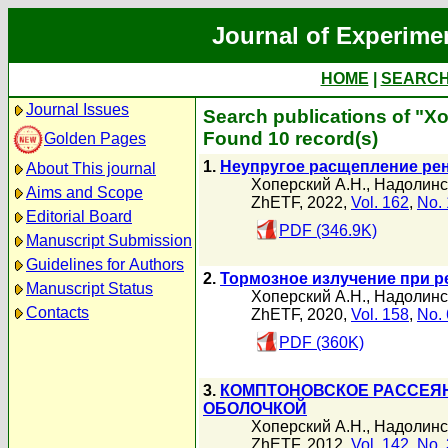
Journal of Experime
HOME
|
SEARC
Journal Issues
Search publications of "Х
Found 10 record(s)
Golden Pages
1.
Неупругое расщепление ре
About This journal
Хоперский А.Н.
,
Надолинс
Aims and Scope
ZhETF, 2022,
Vol. 162
,
No. 
Editorial Board
PDF (346.9K)
Manuscript Submission
Guidelines for Authors
2.
Тормозное излучение при 
Manuscript Status
Хоперский А.Н.
,
Надолинс
Contacts
ZhETF, 2020,
Vol. 158
,
No. 
PDF (360K)
3.
КОМПТОНОВСКОЕ РАССЕЯН
ОБОЛОЧКОЙ
Хоперский А.Н.
,
Надолинс
ZhETF, 2012,
Vol. 142
,
No. 