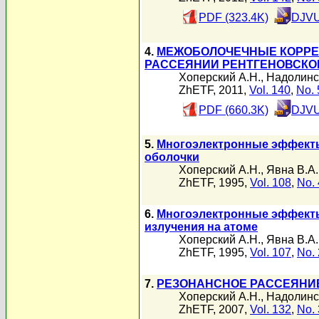
PDF (323.4K)
DJVU
4.
МЕЖОБОЛОЧЕЧНЫЕ КОРРЕ
РАССЕЯНИИ РЕНТГЕНОВСКО
Хоперский А.Н.
,
Надолинс
ZhETF, 2011,
Vol. 140
,
No. 
PDF (660.3K)
DJVU
5.
Многоэлектронные эффекты 
оболочки
Хоперский А.Н.
,
Явна В.А.
ZhETF, 1995,
Vol. 108
,
No. 
6.
Многоэлектронные эффекты
излучения на атоме
Хоперский А.Н.
,
Явна В.А.
ZhETF, 1995,
Vol. 107
,
No. 
7.
РЕЗОНАНСНОЕ РАССЕЯНИ
Хоперский А.Н.
,
Надолинс
ZhETF, 2007,
Vol. 132
,
No. 