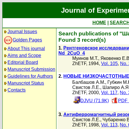
Journal of Experime
HOME
|
SEARC
Journal Issues
Search publications of "Ш
Found 3 record(s)
Golden Pages
1.
Рентгеновское исследован
About This journal
Nd_2CuO_4
Aims and Scope
Муинов М.Т.
,
Яковенко Е.В
Editorial Board
ZhETF, 1994,
Vol. 105
,
No. 
Manuscript Submission
Guidelines for Authors
2.
НОВЫЕ НИЗКОЧАСТОТНЫЕ
Балбашов А.М.
,
Губкин М.
Manuscript Status
Свистов Л.Е.
,
Шапиро А.Я
Contacts
ZhETF, 2000,
Vol. 117
,
No. 
DJVU (71.9K)
PDF 
3.
Антиферромагнитный резон
Свистов Л.Е.
,
Чубаренко В
ZhETF, 1998,
Vol. 113
,
No. 