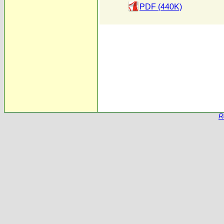
PDF (440K)
R