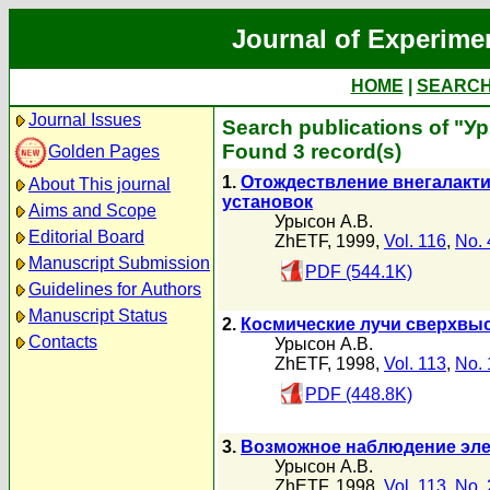
Journal of Experime
HOME
|
SEARC
Journal Issues
Search publications of "У
Found 3 record(s)
Golden Pages
1.
Отождествление внегалакти
About This journal
установок
Aims and Scope
Урысон А.В.
Editorial Board
ZhETF, 1999,
Vol. 116
,
No. 
Manuscript Submission
PDF (544.1K)
Guidelines for Authors
Manuscript Status
2.
Космические лучи сверхвыс
Contacts
Урысон А.В.
ZhETF, 1998,
Vol. 113
,
No. 
PDF (448.8K)
3.
Возможное наблюдение эле
Урысон А.В.
ZhETF, 1998,
Vol. 113
,
No. 