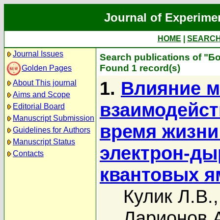
Journal of Experime
HOME
|
SEARC
Journal Issues
Search publications of "Б
Found 1 record(s)
Golden Pages
1.
Влияние 
About This journal
Aims and Scope
взаимодейст
Editorial Board
Manuscript Submission
время жизни
Guidelines for Authors
Manuscript Status
электрон-ды
Contacts
квантовых я
Кулик Л.В.
Ларионов А