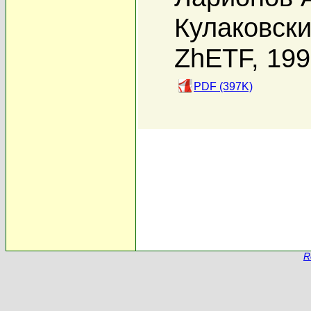
Кулаковски
ZhETF, 19
PDF (397K)
R