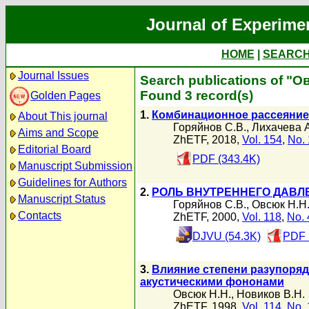
Journal of Experime
HOME
|
SEARC
Journal Issues
Search publications of "О
Found 3 record(s)
Golden Pages
1.
Комбинационное рассеяние 
About This journal
Горяйнов С.В.
,
Лихачева 
Aims and Scope
ZhETF, 2018,
Vol. 154
,
No. 
Editorial Board
PDF (343.4K)
Manuscript Submission
Guidelines for Authors
2.
РОЛЬ ВНУТРЕННЕГО ДАВЛ
Manuscript Status
Горяйнов С.В.
,
Овсюк Н.Н
Contacts
ZhETF, 2000,
Vol. 118
,
No. 
DJVU (54.3K)
PDF 
3.
Влияние степени разупоряд
акустическими фононами
Овсюк Н.Н.
,
Новиков В.Н.
ZhETF, 1998,
Vol. 114
,
No. 