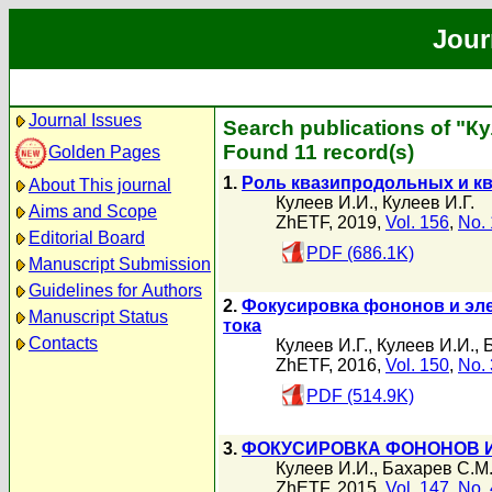
Jour
Journal Issues
Search publications of "Ку
Found 11 record(s)
Golden Pages
1.
Роль квазипродольных и кв
About This journal
Кулеев И.И.
,
Кулеев И.Г.
Aims and Scope
ZhETF, 2019,
Vol. 156
,
No. 
Editorial Board
PDF (686.1K)
Manuscript Submission
Guidelines for Authors
2.
Фокусировка фононов и эл
Manuscript Status
тока
Contacts
Кулеев И.Г.
,
Кулеев И.И.
,
ZhETF, 2016,
Vol. 150
,
No. 
PDF (514.9K)
3.
ФОКУСИРОВКА ФОНОНОВ 
Кулеев И.И.
,
Бахарев С.М
ZhETF, 2015,
Vol. 147
,
No. 