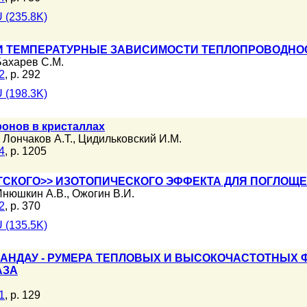
 (235.8K)
И ТЕМПЕРАТУРНЫЕ ЗАВИСИМОСТИ ТЕПЛОПРОВОДНО
Бахарев С.М.
2
, p. 292
 (198.3K)
ронов в кристаллах
,
Лончаков А.Т.
,
Цидильковский И.М.
4
, p. 1205
ТСКОГО>> ИЗОТОПИЧЕСКОГО ЭФФЕКТА ДЛЯ ПОГЛОЩЕ
Инюшкин А.В.
,
Ожогин В.И.
2
, p. 370
 (135.5K)
АНДАУ - РУМЕРА ТЕПЛОВЫХ И ВЫСОКОЧАСТОТНЫХ 
АЗА
1
, p. 129