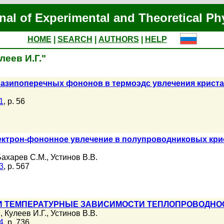
nal of Experimental and Theoretical Ph
HOME
|
SEARCH
|
AUTHORS
|
HELP
леев И.Г."
азипоперечных фононов в термоэдс увлечения криста
1
, p. 56
ектрон-фононное увлечение в полупроводниковых кри
Бахарев С.М.
,
Устинов В.В.
3
, p. 567
И ТЕМПЕРАТУРНЫЕ ЗАВИСИМОСТИ ТЕПЛОПРОВОДНО
.
,
Кулеев И.Г.
,
Устинов В.В.
4
, p. 736