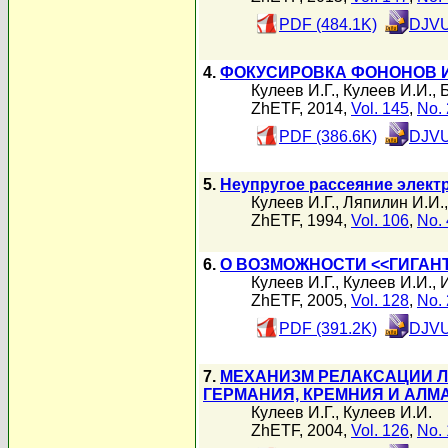
PDF (484.1K)
DJVU
4.
ФОКУСИРОВКА ФОНОНОВ 
Кулеев И.Г.
,
Кулеев И.И.
,
ZhETF, 2014,
Vol. 145
,
No. 
PDF (386.6K)
DJVU
5.
Неупругое рассеяние элект
Кулеев И.Г.
,
Ляпилин И.И.
ZhETF, 1994,
Vol. 106
,
No. 
6.
О ВОЗМОЖНОСТИ <<ГИГАН
Кулеев И.Г.
,
Кулеев И.И.
,
ZhETF, 2005,
Vol. 128
,
No. 
PDF (391.2K)
DJVU
7.
МЕХАНИЗМ РЕЛАКСАЦИИ Л
ГЕРМАНИЯ, КРЕМНИЯ И АЛМ
Кулеев И.Г.
,
Кулеев И.И.
ZhETF, 2004,
Vol. 126
,
No. 