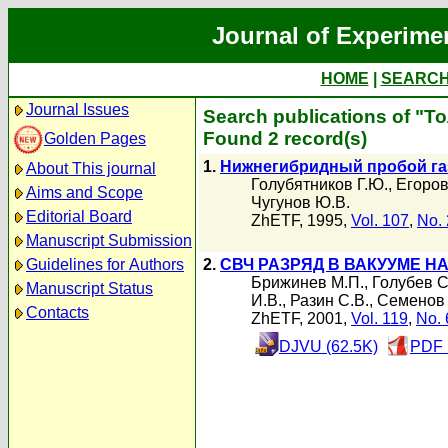
Journal of Experime
HOME
|
SEARC
Journal Issues
Search publications of "Т
Found 2 record(s)
Golden Pages
1.
Нижнегибридный пробой газ
About This journal
Голубятников Г.Ю.
,
Егоров
Aims and Scope
Чугунов Ю.В.
Editorial Board
ZhETF, 1995,
Vol. 107
,
No. 
Manuscript Submission
Guidelines for Authors
2.
СВЧ РАЗРЯД В ВАКУУМЕ Н
Брижинев М.П.
,
Голубев С
Manuscript Status
И.В.
,
Разин С.В.
,
Семенов 
Contacts
ZhETF, 2001,
Vol. 119
,
No. 
DJVU (62.5K)
PDF 