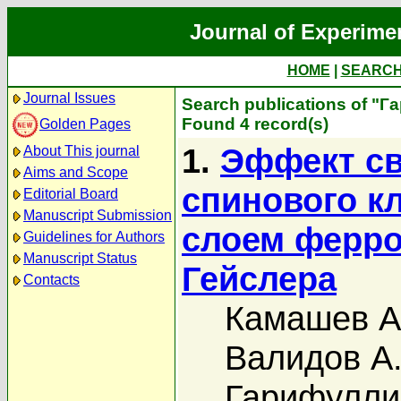
Journal of Experime
HOME
|
SEARC
Journal Issues
Search publications of "
Found 4 record(s)
Golden Pages
1.
Эффект с
About This journal
Aims and Scope
спинового кл
Editorial Board
Manuscript Submission
слоем ферро
Guidelines for Authors
Manuscript Status
Гейслера
Contacts
Камашев А
Валидов А.
Гарифулли