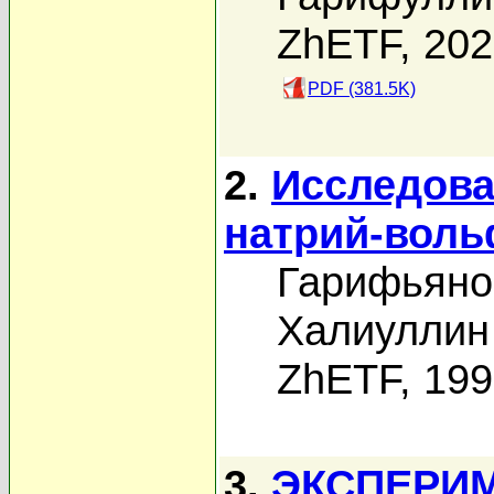
ZhETF, 20
PDF (381.5K)
2.
Исследова
натрий-вол
Гарифьяно
Халиуллин 
ZhETF, 19
3.
ЭКСПЕРИ