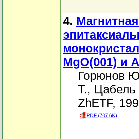
4.
Магнитная
эпитаксиаль
монокристал
MgO(001) и A
Горюнов Ю
Т.
,
Цабель 
ZhETF, 19
PDF (707.6K)