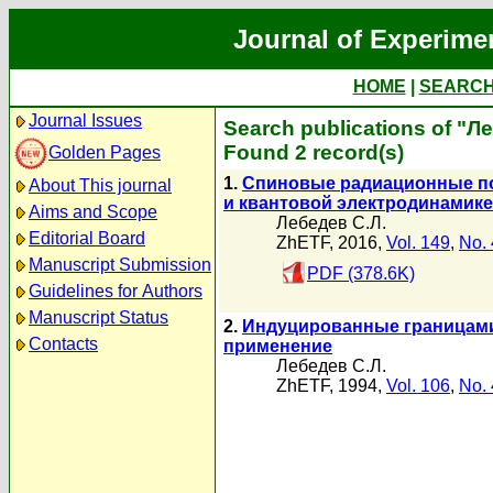
Journal of Experime
HOME
|
SEARC
Journal Issues
Search publications of "Л
Found 2 record(s)
Golden Pages
1.
Спиновые радиационные поп
About This journal
и квантовой электродинамике
Aims and Scope
Лебедев С.Л.
Editorial Board
ZhETF, 2016,
Vol. 149
,
No. 
Manuscript Submission
PDF (378.6K)
Guidelines for Authors
Manuscript Status
2.
Индуцированные границами
Contacts
применение
Лебедев С.Л.
ZhETF, 1994,
Vol. 106
,
No. 