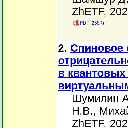
ZhETF, 20
PDF (258K)
2.
Спиновое 
отрицательн
в квантовых
виртуальным
Шумилин А
Н.В.
,
Миха
ZhETF, 20