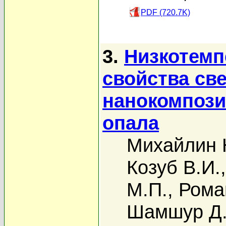
PDF (720.7K)
3.
Низкотемп
свойства св
нанокомпози
опала
Михайлин 
Козуб В.И.
М.П.
,
Рома
Шамшур Д.