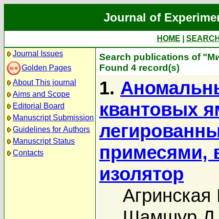
Journal of Experime
HOME
|
SEARC
Journal Issues
Search publications of "
Found 4 record(s)
Golden Pages
1.
Аномальны
About This journal
Aims and Scope
квантовых я
Editorial Board
Manuscript Submission
легированн
Guidelines for Authors
Manuscript Status
примесями, 
Contacts
изолятор
Агринская 
Шамшур Д.