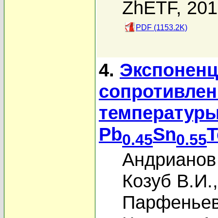
ZhETF, 20
PDF (1153.2K)
4.
Экспоненц
сопротивлен
температуры
Pb
Sn
T
0.45
0.55
Андрианов 
Козуб В.И.
Парфеньев