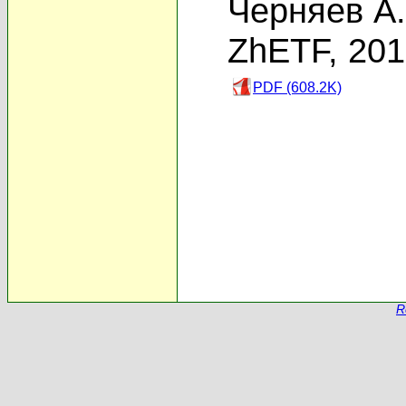
Черняев А.
ZhETF, 20
PDF (608.2K)
R