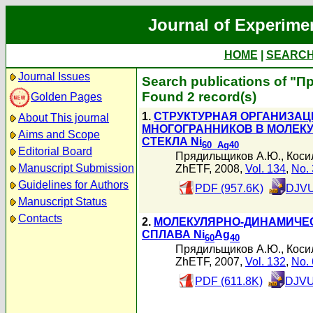
Journal of Experime
HOME
|
SEARC
Journal Issues
Search publications of "
Found 2 record(s)
Golden Pages
1.
СТРУКТУРНАЯ ОРГАНИЗА
About This journal
МНОГОГРАННИКОВ В МОЛЕК
Aims and Scope
СТЕКЛА Ni
60 Ag
40
Editorial Board
Прядильщиков А.Ю.
,
Коси
Manuscript Submission
ZhETF, 2008,
Vol. 134
,
No. 
Guidelines for Authors
PDF (957.6K)
DJVU
Manuscript Status
Contacts
2.
МОЛЕКУЛЯРНО-ДИНАМИЧЕ
СПЛАВА Ni
Ag
60
40
Прядильщиков А.Ю.
,
Коси
ZhETF, 2007,
Vol. 132
,
No. 
PDF (611.8K)
DJVU