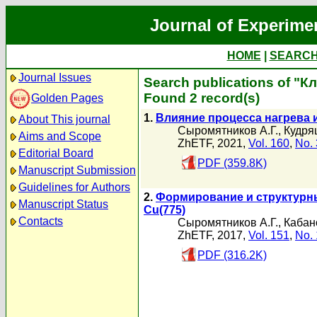
Journal of Experime
HOME
|
SEARC
Journal Issues
Search publications of "К
Found 2 record(s)
Golden Pages
1.
Влияние процесса нагрева 
About This journal
Сыромятников А.Г.
,
Кудря
Aims and Scope
ZhETF, 2021,
Vol. 160
,
No. 
Editorial Board
PDF (359.8K)
Manuscript Submission
Guidelines for Authors
2.
Формирование и структурн
Manuscript Status
Cu(775)
Contacts
Сыромятников А.Г.
,
Кабан
ZhETF, 2017,
Vol. 151
,
No. 
PDF (316.2K)