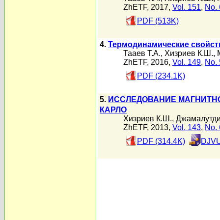
ZhETF, 2017,
Vol. 151
,
No. 
PDF (513K)
4.
Термодинамические свойст
Тааев Т.А.
,
Хизриев К.Ш.
,
ZhETF, 2016,
Vol. 149
,
No. 
PDF (234.1K)
5.
ИССЛЕДОВАНИЕ МАГНИТНО
КАРЛО
Хизриев К.Ш.
,
Джамалутди
ZhETF, 2013,
Vol. 143
,
No. 
PDF (314.4K)
DJVU