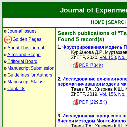
Journal of Experime
HOME
|
SEARC
Journal Issues
Search publications of "Та
Found 5 record(s)
Golden Pages
1.
Фрустрированная модель По
About This journal
Курбанова Д.Р.
,
Муртазаев
Aims and Scope
ZhETF, 2020,
Vol. 158
,
No. 
Editorial Board
PDF (734K)
Manuscript Submission
Guidelines for Authors
2.
Исследование влияния кон
Manuscript Status
перемагничивания модели ма
Contacts
Тааев Т.А.
,
Хизриев К.Ш.
,
ZhETF, 2019,
Vol. 156
,
No. 
PDF (229.5K)
3.
Исследование процессов п
бислоя методом Монте-Карло
Тааев Т.А.
,
Хизриев К.Ш.
,