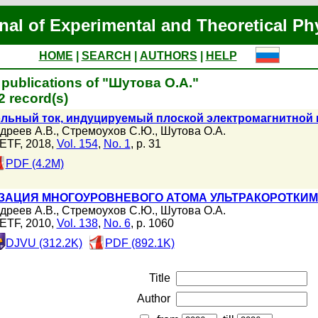
nal of Experimental and Theoretical Ph
HOME
|
SEARCH
|
AUTHORS
|
HELP
publications of "Шутова О.А."
 record(s)
льный ток, индуцируемый плоской электромагнитной 
дреев А.В.
,
Стремоухов С.Ю.
,
Шутова О.А.
ETF, 2018,
Vol. 154
,
No. 1
, p. 31
PDF (4.2M)
ЗАЦИЯ МНОГОУРОВНЕВОГО АТОМА УЛЬТРАКОРОТКИ
дреев А.В.
,
Стремоухов С.Ю.
,
Шутова О.А.
ETF, 2010,
Vol. 138
,
No. 6
, p. 1060
DJVU (312.2K)
PDF (892.1K)
Title
Author