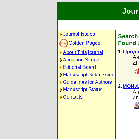
Jour
Journal Issues
Search 
Found 2
Golden Pages
1.
Продо
About This journal
Ан
Aims and Scope
Zh
Editorial Board
Manuscript Submission
Guidelines for Authors
2.
ИОНИ
Manuscript Status
Ан
Contacts
Zh