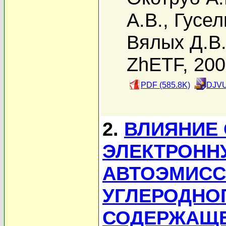
А.В.
,
Гусел
Вялых Д.В
ZhETF, 20
PDF (585.8K)
DJVU
2.
ВЛИЯНИЕ 
ЭЛЕКТРОННУ
АВТОЭМИСС
УГЛЕРОДНО
СОДЕРЖАЩ