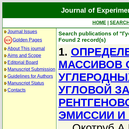
Journal of Experime
HOME
|
SEARC
Journal Issues
Search publications of "Г
Found 2 record(s)
Golden Pages
1.
ОПРЕДЕЛ
About This journal
Aims and Scope
МАССИВОВ 
Editorial Board
Manuscript Submission
УГЛЕРОДНЫ
Guidelines for Authors
Manuscript Status
УГЛОВОЙ З
Contacts
РЕНТГЕНОВ
ЭМИССИИ И
Окотруб А.