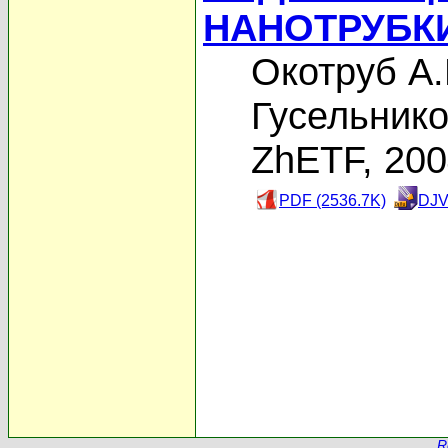
НАНОТРУБК
Окотруб А.
Гусельнико
ZhETF, 20
PDF (2536.7K)
DJV
R