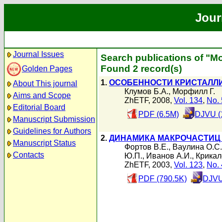
Jour
Journal Issues
Search publications of "М
Found 2 record(s)
Golden Pages
1.
ОСОБЕННОСТИ КРИСТАЛЛИ
About This journal
Клумов Б.А.
,
Морфилл Г.
Aims and Scope
ZhETF, 2008,
Vol. 134
,
No. 
Editorial Board
PDF (6.5M)
DJVU (
Manuscript Submission
Guidelines for Authors
2.
ДИНАМИКА МАКРОЧАСТИЦ В
Manuscript Status
Фортов В.Е.
,
Ваулина О.С.
Contacts
Ю.П.
,
Иванов А.И.
,
Крикал
ZhETF, 2003,
Vol. 123
,
No. 
PDF (790.5K)
DJVU