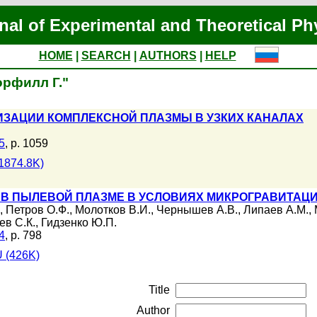
nal of Experimental and Theoretical Ph
HOME
|
SEARCH
|
AUTHORS
|
HELP
орфилл Г."
ЗАЦИИ КОМПЛЕКСНОЙ ПЛАЗМЫ В УЗКИХ КАНАЛАХ
5
, p. 1059
1874.8K)
 ПЫЛЕВОЙ ПЛАЗМЕ В УСЛОВИЯХ МИКРОГРАВИТАЦИИ (
,
Петров О.Ф.
,
Молотков В.И.
,
Чернышев А.В.
,
Липаев А.М.
,
ев С.К.
,
Гидзенко Ю.П.
4
, p. 798
 (426K)
Title
Author