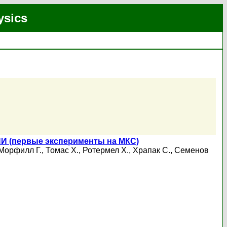
ysics
первые эксперименты на МКС)
Морфилл Г.
,
Томас Х.
,
Ротермел Х.
,
Храпак С.
,
Семенов