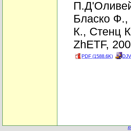
П.Д'Оливе
Бласко Ф.
К.
,
Стенц К
ZhETF, 20
PDF (1588.6K)
DJV
R