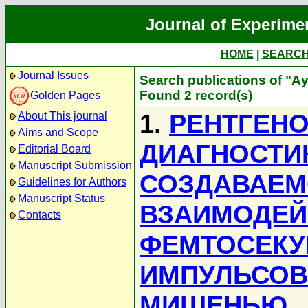
Journal of Experime
HOME
|
SEARC
Journal Issues
Search publications of "Ау
Found 2 record(s)
Golden Pages
1.
РЕНТГЕН
About This journal
Aims and Scope
ДИАГНОСТИ
Editorial Board
Manuscript Submission
СОЗДАВАЕМ
Guidelines for Authors
Manuscript Status
ВЗАИМОДЕЙ
Contacts
ФЕМТОСЕКУ
ИМПУЛЬСОВ
МИШЕНЬЮ