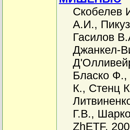
Скобелев 
А.И.
,
Пикуз
Гасилов В.
Джанкел-Ви
Д'Олливей
Бласко Ф.
К.
,
Стенц К
Литвиненко
Г.В.
,
Шарко
ZhETF, 20