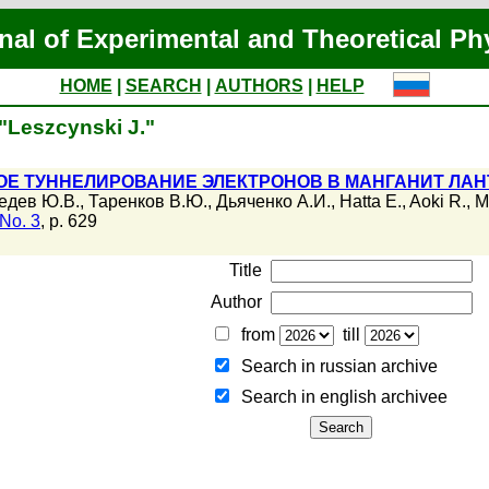
nal of Experimental and Theoretical Ph
HOME
|
SEARCH
|
AUTHORS
|
HELP
 "Leszcynski J."
Е ТУННЕЛИРОВАНИЕ ЭЛЕКТРОНОВ В МАНГАНИТ ЛАН
едев Ю.В.
,
Таренков В.Ю.
,
Дьяченко А.И.
,
Hatta E.
,
Aoki R.
,
M
No. 3
, p. 629
Title
Author
from
till
Search in russian archive
Search in english archiveе