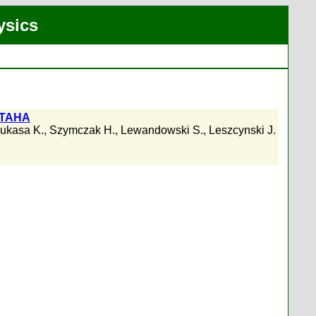
ysics
ТАНА
ukasa K.
,
Szymczak H.
,
Lewandowski S.
,
Leszcynski J.