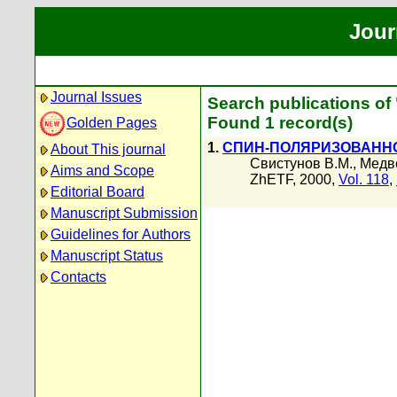
Jour
Journal Issues
Search publications of
Found 1 record(s)
Golden Pages
1.
СПИН-ПОЛЯРИЗОВАННО
About This journal
Свистунов В.М.
,
Медв
Aims and Scope
ZhETF, 2000,
Vol. 118
,
Editorial Board
Manuscript Submission
Guidelines for Authors
Manuscript Status
Contacts