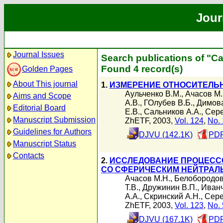
Jour
Journal Issues
Search publications of "С
Found 4 record(s)
Golden Pages
About This journal
1.
ИЗМЕРЕНИЕ ОТНОСИТЕЛЬНОЙ 
Аульченко В.М.
,
Ачасов М.
Aims and Scope
А.В.
,
ГОлубев В.Б.
,
Димова
Editorial Board
Е.В.
,
Сальников А.А.
,
Сере
Manuscript Submission
ZhETF, 2003,
Vol. 124
,
No. 
Guidelines for Authors
DJVU (142.1K)
PDF
Manuscript Status
Contacts
2.
ИССЛЕДОВАНИЕ ПРОЦЕСС
СО СФЕРИЧЕСКИМ НЕЙТРАЛ
Ачасов М.Н.
,
Белобородов
Т.В.
,
Дружинин В.П.
,
Иванч
А.А.
,
Скринский А.Н.
,
Сере
ZhETF, 2003,
Vol. 123
,
No. 
DJVU (167.1K)
PDF