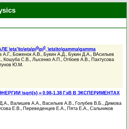
ysics
0
0
eta'\to\eta\pi
\pi
, \eta\to\gamma\gamma
 А.Г.
,
Боженок А.В.
,
Букин А.Д.
,
Букин Д.А.
,
ВАсильев
.
,
Кошуба С.В.
,
Лысенко А.П.
,
Отбоев А.В.
,
Пахтусова
унов Ю.М.
ЕРГИИ \sqrt{s} = 0.98-1.38 ГэВ В ЭКСПЕРИМЕНТАХ
Д.А.
,
Валишев А.А.
,
Васильев А.В.
,
Голубев В.Б.
,
Димова
сова Е.В.
,
Переведенцев Е.А.
,
Пята Е.А.
,
Сальников