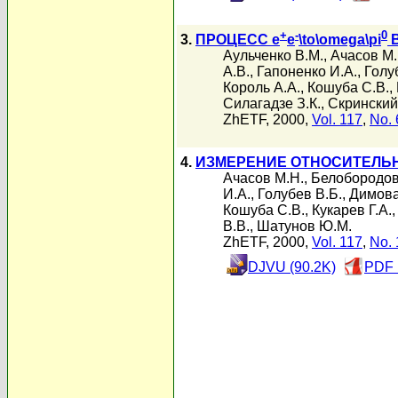
+
-
0
3.
ПРОЦЕСС e
e
\to\omega\pi
В
Аульченко В.М.
,
Ачасов М.
А.В.
,
Гапоненко И.А.
,
Голу
Король А.А.
,
Кошуба С.В.
,
Силагадзе З.К.
,
Скринский
ZhETF, 2000,
Vol. 117
,
No. 
4.
ИЗМЕРЕНИЕ ОТНОСИТЕЛЬН
Ачасов М.Н.
,
Белобородов
И.А.
,
Голубев В.Б.
,
Димова
Кошуба С.В.
,
Кукарев Г.А.
В.В.
,
Шатунов Ю.М.
ZhETF, 2000,
Vol. 117
,
No. 
DJVU (90.2K)
PDF 