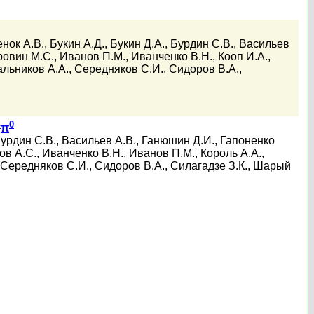
нок А.В.
,
Букин А.Д.
,
Букин Д.А.
,
Бурдин С.В.
,
Васильев
ровин М.С.
,
Иванов П.М.
,
Иванченко В.Н.
,
Кооп И.А.
,
льников А.А.
,
Середняков С.И.
,
Сидоров В.А.
,
-
0
π
урдин С.В.
,
Васильев А.В.
,
Ганюшин Д.И.
,
Гапоненко
ов А.С.
,
Иванченко В.Н.
,
Иванов П.М.
,
Король А.А.
,
Середняков С.И.
,
Сидоров В.А.
,
Силагадзе З.К.
,
Шарый