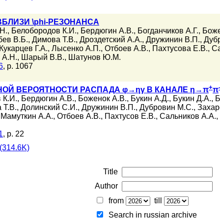
БЛИЗИ \phi-РЕЗОНАНСА
Н.
,
Белобородов К.И.
,
Бердюгин А.В.
,
Богданчиков А.Г.
,
Боже
бев В.Б.
,
Димова Т.В.
,
Дроздетский А.А.
,
Дружинин В.П.
,
Дуб
Кукарцев Г.А.
,
Лысенко А.П.
,
Отбоев А.В.
,
Пахтусова Е.В.
,
Са
 А.Н.
,
Шарый В.В.
,
Шатунов Ю.М.
6
, p. 1067
+
ОЙ ВЕРОЯТНОСТИ РАСПАДА φ→ηγ В КАНАЛЕ η→π
π
 К.И.
,
Бердюгин А.В.
,
Боженок А.В.
,
Букин А.Д.
,
Букин Д.А.
,
Б
 Т.В.
,
Долинский С.И.
,
Дружинин В.П.
,
Дубровин М.С.
,
Захар
,
Мамуткин А.А.
,
Отбоев А.В.
,
Пахтусов Е.В.
,
Сальников А.А.
,
1
, p. 22
(314.6K)
Title
Author
from
till
Search in russian archive