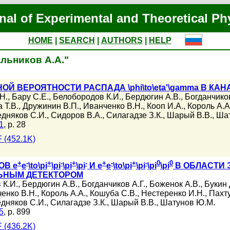
nal of Experimental and Theoretical Ph
HOME
|
SEARCH
|
AUTHORS
|
HELP
альников А.А."
ВЕРОЯТНОСТИ РАСПАДА \phi\to\eta'\gamma В КАНАЛЕ \
Н.
,
Бару С.Е.
,
Белобородов К.И.
,
Бердюгин А.В.
,
Богданчиков
 Т.В.
,
Дружинин В.П.
,
Иванченко В.Н.
,
Кооп И.А.
,
Король А.А
дняков С.И.
,
Сидоров В.А.
,
Силагадзе З.К.
,
Шарый В.В.
,
Шат
1
, p. 28
 (452.1K)
+
-
+
-
+
-
+
-
+
-
0
0
ОВ e
e
\to\pi
\pi
\pi
\pi
И e
e
\to\pi
\pi
\pi
\pi
В ОБЛАСТИ ЭН
ЬНЫМ ДЕТЕКТОРОМ
 К.И.
,
Бердюгин А.В.
,
Богданчиков А.Г.
,
Боженок А.В.
,
Букин 
енко В.Н.
,
Король А.А.
,
Кошуба С.В.
,
Нестеренко И.Н.
,
Пахту
дняков С.И.
,
Силагадзе З.К.
,
Шарый В.В.
,
Шатунов Ю.М.
5
, p. 899
 (436.2K)