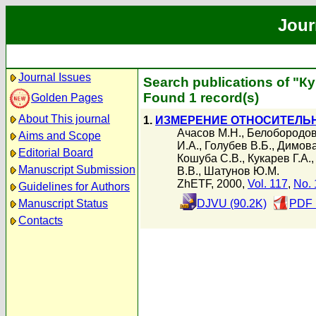
Jour
Journal Issues
Search publications of "Ку
Found 1 record(s)
Golden Pages
About This journal
1.
ИЗМЕРЕНИЕ ОТНОСИТЕЛЬН
Ачасов М.Н.
,
Белобородов
Aims and Scope
И.А.
,
Голубев В.Б.
,
Димова
Editorial Board
Кошуба С.В.
,
Кукарев Г.А.
Manuscript Submission
В.В.
,
Шатунов Ю.М.
ZhETF, 2000,
Vol. 117
,
No. 
Guidelines for Authors
Manuscript Status
DJVU (90.2K)
PDF 
Contacts