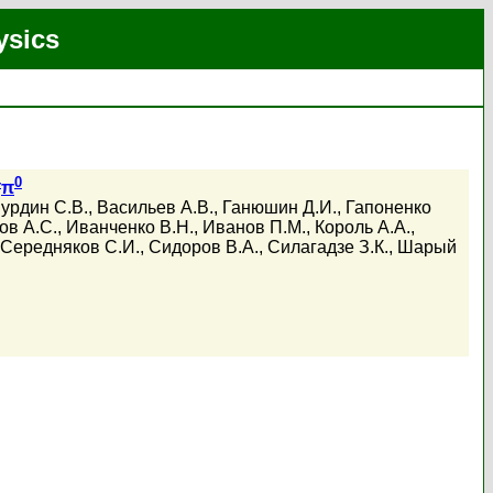
ysics
-
0
π
урдин С.В.
,
Васильев А.В.
,
Ганюшин Д.И.
,
Гапоненко
ов А.С.
,
Иванченко В.Н.
,
Иванов П.М.
,
Король А.А.
,
Середняков С.И.
,
Сидоров В.А.
,
Силагадзе З.К.
,
Шарый