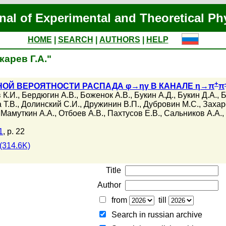
nal of Experimental and Theoretical Ph
HOME
|
SEARCH
|
AUTHORS
|
HELP
карев Г.А."
+
ОЙ ВЕРОЯТНОСТИ РАСПАДА φ→ηγ В КАНАЛЕ η→π
π
 К.И.
,
Бердюгин А.В.
,
Боженок А.В.
,
Букин А.Д.
,
Букин Д.А.
,
Б
 Т.В.
,
Долинский С.И.
,
Дружинин В.П.
,
Дубровин М.С.
,
Захар
,
Мамуткин А.А.
,
Отбоев А.В.
,
Пахтусов Е.В.
,
Сальников А.А.
,
1
, p. 22
(314.6K)
Title
Author
from
till
Search in russian archive