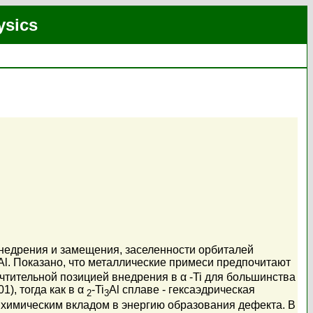
ysics
недрения и замещения, заселенности орбиталей
Al. Показано, что металлические примеси предпочитают
чтительной позицией внедрения в α -Ti для большинства
), тогда как в α
-Ti
Al сплаве - гексаэдрическая
2
3
м химическим вкладом в энергию образования дефекта. В