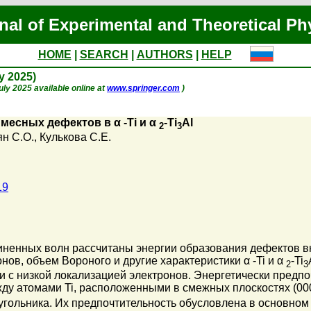
nal of Experimental and Theoretical Ph
HOME
|
SEARCH
|
AUTHORS
|
HELP
ly 2025)
July 2025 available online at
www.springer.com
)
есных дефектов в α -Ti и α
-Ti
Al
2
3
н С.О.
,
Кулькова С.Е.
19
ненных волн рассчитаны энергии образования дефектов в
нов, объем Вороного и другие характеристики α -Ti и α
-Ti
2
3
 с низкой локализацией электронов. Энергетически предпо
ду атомами Ti, расположенными в смежных плоскостях (0001
еугольника. Их предпочтительность обусловлена в основно