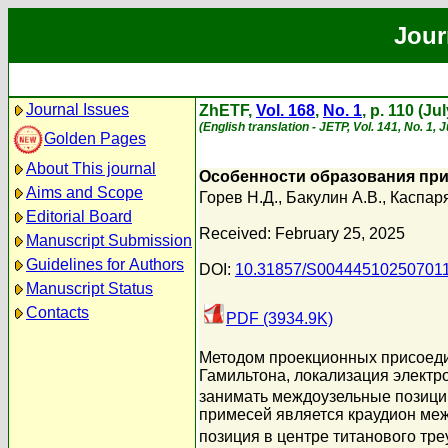
Jour
Journal Issues
ZhETF,
Vol. 168
,
No. 1
, p. 110 (Ju
(English translation - JETP, Vol. 141, No. 1, 
Golden Pages
About This journal
Особенности образования прим
Aims and Scope
Горев Н.Д.
,
Бакулин А.В.
,
Каспаря
Editorial Board
Received: February 25, 2025
Manuscript Submission
Guidelines for Authors
DOI:
10.31857/S00444510250701
Manuscript Status
Contacts
PDF (3934.9K)
Методом проекционных присоеди
Гамильтона, локализация электро
занимать междоузельные позиции
примесей является краудион меж
позиция в центре титанового тр