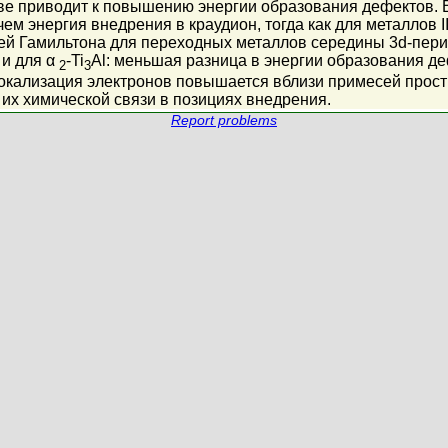
е приводит к повышению энергии образования дефектов. В
чем энергия внедрения в краудион, тогда как для металлов I
ей Гамильтона для переходных металлов середины 3d-перио
 и для α
-Ti
Al: меньшая разница в энергии образования д
2
3
окализация электронов повышается вблизи примесей прост
 их химической связи в позициях внедрения.
Report problems