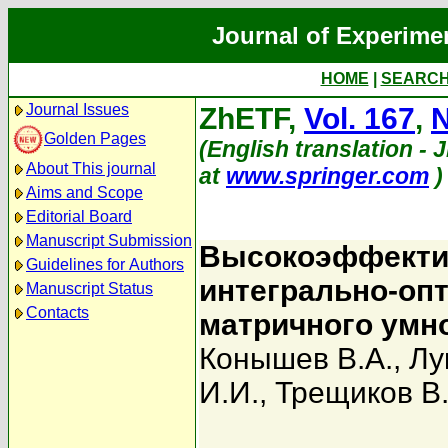
Journal of Experime
HOME
|
SEARC
Journal Issues
ZhETF,
Vol. 167
,
N
Golden Pages
(English translation - J
About This journal
at
www.springer.com
)
Aims and Scope
Editorial Board
Manuscript Submission
Высокоэффекти
Guidelines for Authors
интегрально-оп
Manuscript Status
Contacts
матричного умн
Конышев В.А.
,
Лу
И.И.
,
Трещиков В.