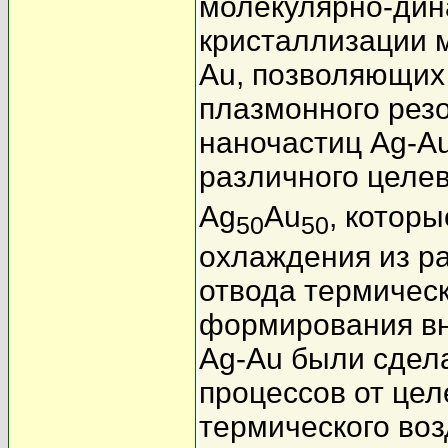
молекулярно-дин
кристаллизации 
Au, позволяющих
плазмонного рез
наночастиц Ag-Au
различного целев
Ag
Au
, котор
50
50
охлаждения из р
отвода термическ
формирования вн
Ag-Au были сдел
процессов от цел
термического воз