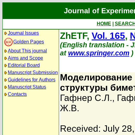
Journal of Experime
HOME
|
SEARC
Journal Issues
ZhETF,
Vol. 165
,
N
Golden Pages
(English translation - J
About This journal
at
www.springer.com
)
Aims and Scope
Editorial Board
Manuscript Submission
Моделирование
Guidelines for Authors
структуры биме
Manuscript Status
Contacts
Гафнер С.Л.
,
Гаф
Ж.В.
Received: July 28