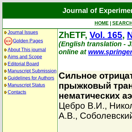
Journal of Experime
HOME
|
SEARC
Journal Issues
ZhETF,
Vol. 165
,
N
Golden Pages
(English translation - 
About This journal
online at
www.springe
Aims and Scope
Editorial Board
Manuscript Submission
Сильное отрица
Guidelines for Authors
прыжковый тран
Manuscript Status
Contacts
нематических а
Цебро В.И.
,
Никол
А.В.
,
Соболевский