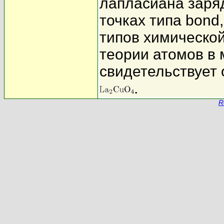
лапласиана заряд
точках типа bond
типов химической
теории атомов в 
свидетельствует 
.
R