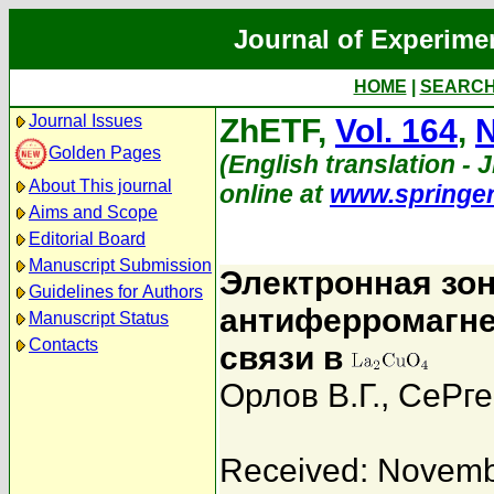
Journal of Experime
HOME
|
SEARC
Journal Issues
ZhETF,
Vol. 164
,
N
Golden Pages
(English translation - J
About This journal
online at
www.springe
Aims and Scope
Editorial Board
Manuscript Submission
Электронная зон
Guidelines for Authors
антиферромагне
Manuscript Status
Contacts
связи в
Орлов В.Г.
,
СеРге
Received: Novemb