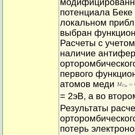
модифицированно
потенциала Беке 
локальном прибли
выбран функцион
Расчеты с учето
наличие антифер
орторомбическо
первого функцио
атомов меди
= 2эВ, а во втор
Результаты расче
орторомбическо
потерь электроно