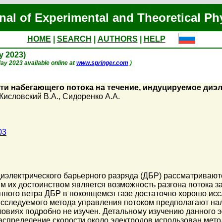
nal of Experimental and Theoretical Ph
HOME
|
SEARCH
|
AUTHORS
|
HELP
ay 2023)
 May 2023 available online at
www.springer.com
)
ти набегающего потока на течение, индуцируемое ди
Кисловский В.А.
,
Сидоренко А.А.
03
иэлектрического барьерного разряда (ДБР) рассматривают
 их достоинством является возможность разгона потока за
нного ветра ДБР в покоящемся газе достаточно хорошо исс
сследуемого метода управления потоком предполагают нал
ловиях подробно не изучен. Детальному изучению данного
спределение скорости около электродов использован метод