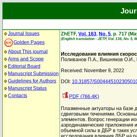
Jour
Journal Issues
ZhETF,
Vol. 163
,
No. 5
, p. 717 (M
(English translation - JETP, Vol. 136, No. 5,
Golden Pages
About This journal
Исследование влияния скорос
Aims and Scope
Поливанов П.А.
,
Вишняков О.И.
,
Editorial Board
Received: November 9, 2022
Manuscript Submission
Guidelines for Authors
DOI:
10.31857/S00444510230501
Manuscript Status
Contacts
PDF (766.4K)
Плазменные актуаторы на базе д
сдвиговыми течениями. Основным
элементов. Вопрос генерации ио
аэродинамические приложения и
объемной силы в ДБР в таких ус
исследования влияния ДБР на ра