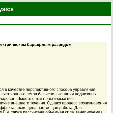
ysics
электрическим барьерным разрядом
ся в качестве перспективного способа управления
 счет ионного ветра без использования подвижных
ледован. Вместе с тем практически все
ичие внешнего течения. Однако процесс возникновения
 эффекта посвящена настоящая работа. Для
 PIV, также рассчитана объемная сила, генерируемая